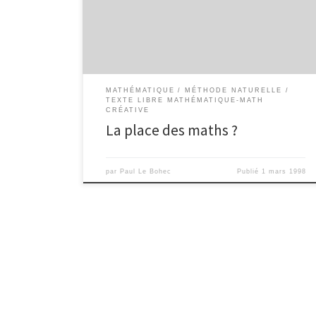
permis de faire un bond en avant parce qu’il s’y
introduisait du réel, de la vie, de l’affectivité, de la
discussion, […]
MATHÉMATIQUE
MÉTHODE NATURELLE
TEXTE LIBRE MATHÉMATIQUE-MATH
CRÉATIVE
La place des maths ?
par
Paul Le Bohec
Publié
1 mars 1998