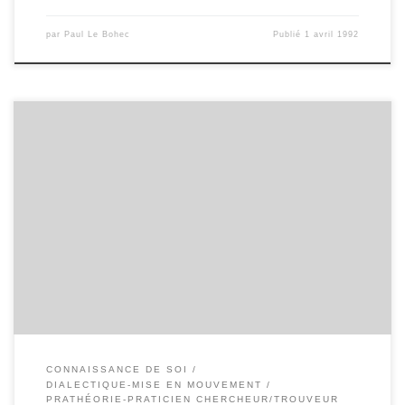
par
Paul Le Bohec
Publié
1 avril 1992
J’ai longtemps hésité à donner des comptes rendus de livres. Je
craignais que mon opinion ne soit prise pour l’opinion du
mouvement car il n’y avait pas de présentation contradictoire. Il
semble qu’on veuille s’engager maintenant dans une conception
moins monolithique de la critique des livres. Dans cette
perspective, je […]
CONNAISSANCE DE SOI
DIALECTIQUE-MISE EN MOUVEMENT
PRATHÉORIE-PRATICIEN CHERCHEUR/TROUVEUR