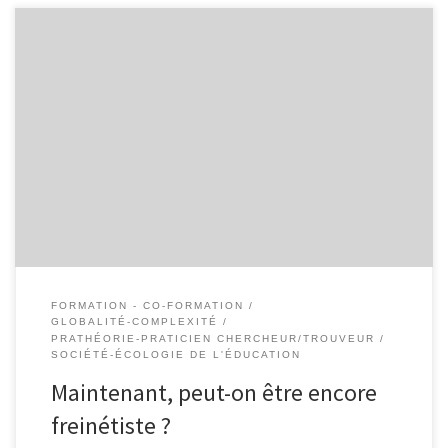
Personnellement, je réponds : « Maintenant plus que jamais ».
Pour de multiples raisons : ère de la complicité, indépendance vis-
à-vis de l’Université, pérennité du mouvement, dialogique,
langage pour praticiens, demandes extérieures… 1) La
complexité Dès les années 20, Freinet nous a placés dans la
complexité. Il a pris l’enfant dans sa globalité. […]
FORMATION - CO-FORMATION
GLOBALITÉ-COMPLEXITÉ
PRATHÉORIE-PRATICIEN CHERCHEUR/TROUVEUR
SOCIÉTÉ-ÉCOLOGIE DE L'ÉDUCATION
Maintenant, peut-on être encore
freinétiste ?