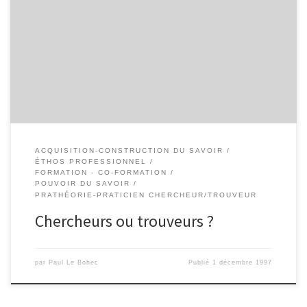
Voilà comment je m’imagine le chercheur en Sciences de
l’Éducation : – Il roule essentiellement pour lui. – Pour une raison
ou une autre, il lui faut obtenir un diplôme. Cela m’étonnerait que
sa motivation principale réside dans le souci d’améliorer la
situation des enfants. Mais, ne soyons pas trop pessimiste […]
ACQUISITION-CONSTRUCTION DU SAVOIR
ÉTHOS PROFESSIONNEL
FORMATION - CO-FORMATION
POUVOIR DU SAVOIR
PRATHÉORIE-PRATICIEN CHERCHEUR/TROUVEUR
Chercheurs ou trouveurs ?
par
Paul Le Bohec
Publié
1 décembre 1997