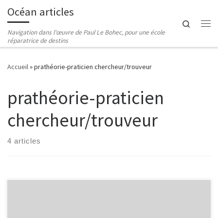
Océan articles
Passer au contenu
Search
Me
Navigation dans l'œuvre de Paul Le Bohec, pour une école
réparatrice de destins
Accueil
»
prathéorie-praticien chercheur/trouveur
prathéorie-praticien
chercheur/trouveur
4 articles