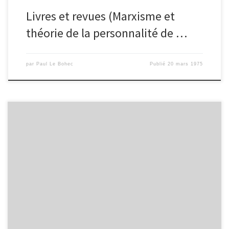
Livres et revues (Marxisme et
théorie de la personnalité de …
par
Paul Le Bohec
Publié
20 mars 1975
À Cauduro, le dernier paysan du village nous raconte : « Écoutez,
je vais vous dire, il est venu l’autre jour un des responsables de la
protection des espèces en voie de disparition. Eh bien, je puis
vous dire, ces gens-là n’y connaissent rien. Ils ont beau avoir fait
toutes leurs études, […]