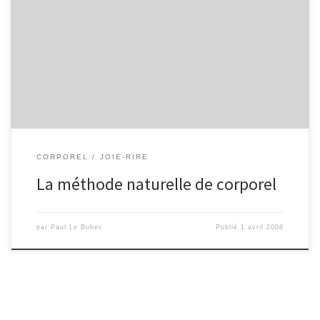
Pour raconter les débuts de cette méthode naturelle, je me
replace à cette époque ancienne. Voilà, il se trouve que j’aime le
sport, et donc, dans ma classe, la séance quotidienne d’éducation
physique n’est pas transformée en dictée problèmes. Mais c’est de
l’éducation physique et sportive. Cependant, un jour, à […]
CORPOREL
JOIE-RIRE
La méthode naturelle de corporel
par
Paul Le Bohec
Publié
1 avril 2008