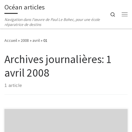
Océan articles
Passer au contenu
Search
Me
Navigation dans l'œuvre de Paul Le Bohec, pour une école
réparatrice de destins
Accueil
»
2008
»
avril
»
01
Archives journalières:
1
avril 2008
1 article