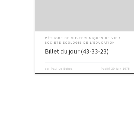
formation professionnelle) : 43 % – niveau V (C.A.P.,
B.E.P., B.E.P.C.) : 30 à 35 % – niveau I à IV (cadres
moyens et supérieurs) : 20 à 25 […]
MÉTHODE DE VIE-TECHNIQUES DE VIE
SOCIÉTÉ-ÉCOLOGIE DE L'ÉDUCATION
Billet du jour (43-33-23)
par
Paul Le Bohec
Publié
20 juin 1978