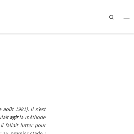
Search
Me
août 1981). Il s’est
ulait
agir
la méthode
 fallait lutter pour
r au premier stade :