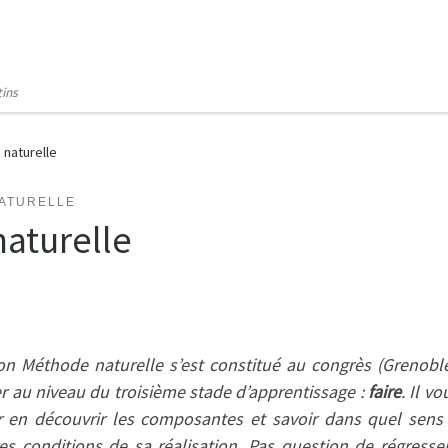
tins
naturelle
ATURELLE
aturelle
 Méthode naturelle s’est constitué au congrès (Grenoble 
r au niveau du troisième stade d’apprentissage :
faire
. Il vo
 en découvrir les composantes et savoir dans quel sens il
es conditions de sa réalisation. Pas question de régresse