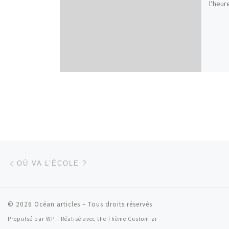
l’heur
Parcourir les articles
Article précédent
OÙ VA L’ÉCOLE ?
© 2026
Océan articles
– Tous droits réservés
Propulsé par
WP
– Réalisé avec the
Thème Customizr