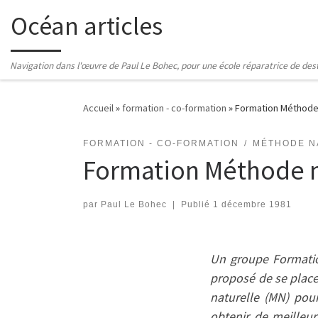
Océan articles
Passer au contenu
Navigation dans l'œuvre de Paul Le Bohec, pour une école réparatrice de des
Accueil
»
formation - co-formation
»
Formation Méthode 
FORMATION - CO-FORMATION
MÉTHODE N
Formation Méthode n
par
Paul Le Bohec
|
Publié
1 décembre 1981
Un groupe Formation
proposé de se place
naturelle (MN) pour
obtenir de meilleur