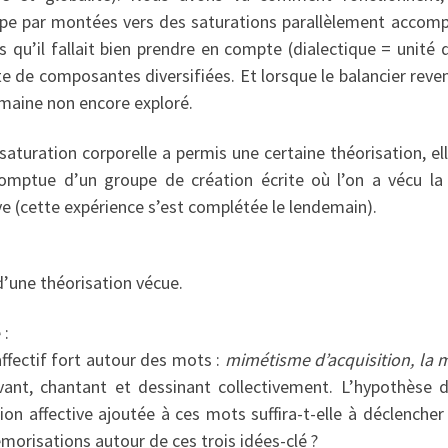
oupe par montées vers des saturations parallèlement acco
s qu’il fallait bien prendre en compte (dialectique = unité 
te de composantes diversifiées. Et lorsque le balancier revena
maine non encore exploré.
saturation corporelle a permis une certaine théorisation, e
omptue d’un groupe de création écrite où l’on a vécu la
ive (cette expérience s’est complétée le lendemain).
d’une théorisation vécue.
 :
ffectif fort autour des mots :
mimétisme d’acquisition, la m
ivant, chantant et dessinant collectivement. L’hypothèse d
tion affective ajoutée à ces mots suffira-t-elle à déclencher 
morisations autour de ces trois idées-clé ?