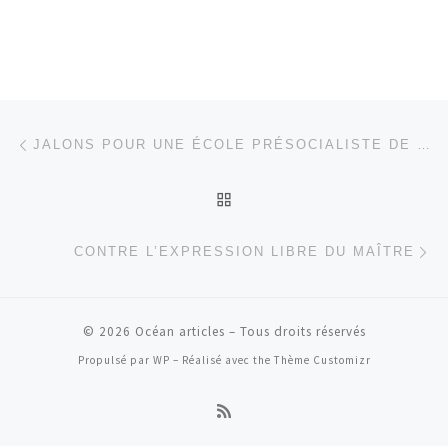
Parcourir les articles
Article précédent
JALONS POUR UNE ÉCOLE PRÉSOCIALISTE DE NEUF ANS
RETOUR À LA LISTE DES
Ar
CONTRE L’EXPRESSION LIBRE DU MAÎTRE
© 2026
Océan articles
– Tous droits réservés
Propulsé par
WP
– Réalisé avec the
Thème Customizr