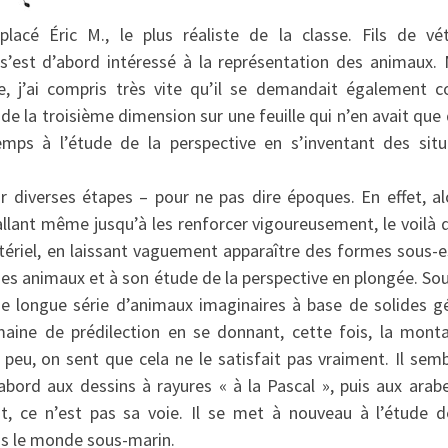
lacé Éric M., le plus réaliste de la classe. Fils de vét
 s’est d’abord intéressé à la représentation des animaux. 
re, j’ai compris très vite qu’il se demandait également
de la troisième dimension sur une feuille qui n’en avait que 
mps à l’étude de la perspective en s’inventant des situa
r diverses étapes – pour ne pas dire époques. En effet, alo
 allant même jusqu’à les renforcer vigoureusement, le voilà
tériel, en laissant vaguement apparaître des formes sous-es
à ses animaux et à son étude de la perspective en plongée. Sou
ne longue série d’animaux imaginaires à base de solides gé
maine de prédilection en se donnant, cette fois, la mo
 peu, on sent que cela ne le satisfait pas vraiment. Il sem
d’abord aux dessins à rayures « à la Pascal », puis aux ara
, ce n’est pas sa voie. Il se met à nouveau à l’étude de
ois le monde sous-marin.