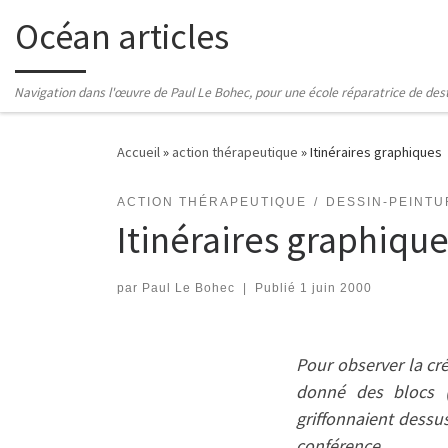
Océan articles
Passer au contenu
Navigation dans l'œuvre de Paul Le Bohec, pour une école réparatrice de des
Accueil
»
action thérapeutique
»
Itinéraires graphiques
ACTION THÉRAPEUTIQUE
DESSIN-PEINTU
Itinéraires graphiqu
par
Paul Le Bohec
|
Publié
1 juin 2000
Pour observer la créa
donné des blocs (1
griffonnaient dessu
conférence.