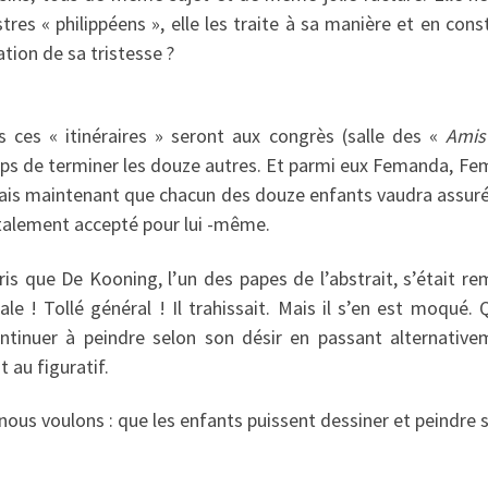
es « philippéens », elle les traite à sa manière et en cons
ation de sa tristesse ?
 ces « itinéraires » seront aux congrès (salle des «
Amis
emps de terminer les douze autres. Et parmi eux Femanda, Fem
e sais maintenant que chacun des douze enfants vaudra assur
otalement accepté pour lui -même.
is que De Kooning, l’un des papes de l’abstrait, s’était rem
e ! Tollé général ! Il trahissait. Mais il s’en est moqué. Q
continuer à peindre selon son désir en passant alternative
t au figuratif.
nous voulons : que les enfants puissent dessiner et peindre s