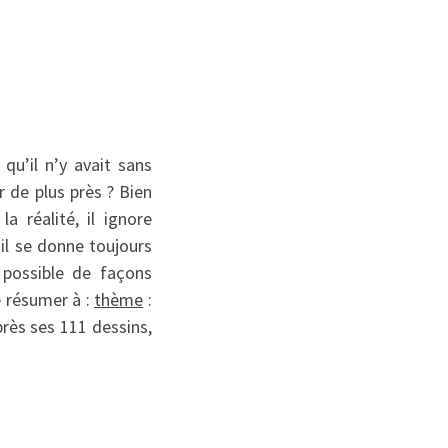
qu’il n’y avait sans
 de plus près ? Bien
a réalité, il ignore
 il se donne toujours
 possible de façons
e résumer à :
thème
:
 près ses 111 dessins,