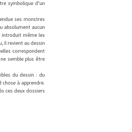
rtre symbolique d’un
étendue ses monstres
t eu absolument aucun
et introduit même les
, il revient au dessin
elles correspondent
ne semble plus être
ibles du dessin : du
nd chose à apprendre.
rès ces deux dossiers