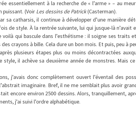
crée essentiellement à la recherche de « l’arme » – au meu
 puissant. (Voir
Les dessins de Patrick
(Casterman).
par sa catharsis, il continue à développer d’une manière d
is de style. À la rentrée suivante, lui qui jusque-là n’avai
e voilà qui bascule dans l’esthétisme : il soigne ses traits 
 des crayons à bille. Cela dure un bon mois. Et puis, peu à peu
 après plusieurs étapes plus ou moins décontractées auxqu
 style, il achève sa deuxième année de monstres. Mais ce 
ns, j’avais donc complètement ouvert l’éventail des poss
 l’abstrait imaginaire. Bref, il ne me semblait plus avoir gra
tait encore environ 2500 dessins. Alors, tranquillement, ap
ents, j’ai suivi l’ordre alphabétique.