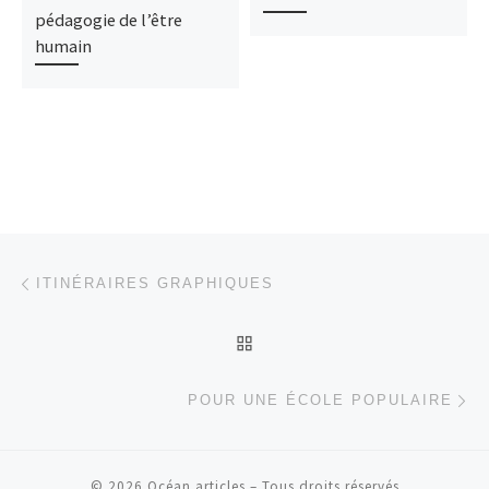
pédagogie de l’être
humain
Parcourir les articles
Article précédent
ITINÉRAIRES GRAPHIQUES
RETOUR À LA LISTE DES
Ar
POUR UNE ÉCOLE POPULAIRE
© 2026
Océan articles
– Tous droits réservés