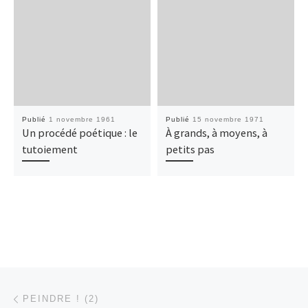
Publié
1 novembre 1961
Publié
15 novembre 1971
Un procédé poétique : le
À grands, à moyens, à
tutoiement
petits pas
Parcourir les articles
Article précédent
PEINDRE ! (2)