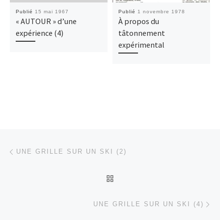
Publié
15 mai 1967
Publié
1 novembre 1978
« AUTOUR » d’une
À propos du
expérience (4)
tâtonnement
expérimental
Parcourir les articles
Article précédent
UNE GRILLE SUR UN SKI (2)
RETOUR À LA LISTE DES
Ar
UNE GRILLE SUR UN SKI (4)