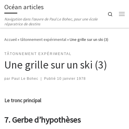
Océan articles
Passer au contenu
Search
Me
Navigation dans l'œuvre de Paul Le Bohec, pour une école
réparatrice de destins
Accueil
»
tâtonnement expérimental
»
Une grille sur un ski (3)
TÂTONNEMENT EXPÉRIMENTAL
Une grille sur un ski (3)
par
Paul Le Bohec
|
Publié
10 janvier 1978
Le tronc principal
7. Gerbe d’hypothèses