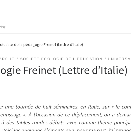
tins
ctualité de la pédagogie Freinet (Lettre d’Italie)
MARCHE
SOCIÉTÉ-ÉCOLOGIE DE L'ÉDUCATION
UNIVERSA
ogie Freinet (Lettre d’Italie)
r une tournée de huit séminaires, en Italie, sur « le co
entissage ». À l’occasion de ce déplacement, on a deman
er à des tables rondes-débats avec comme thème principal
 Voici les quelques éléments que, pour ma part, j’ai propos