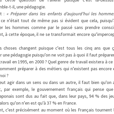
ble-t-il, une pédagogie.
it :
« Préparer dans les enfants d’aujourd’hui les homm
s ce n’était tout de même pas si évident que cela, puisq
arer les hommes comme par le passé sans prendre consc
t, à cette époque, il ne se transformait encore qu’imperce
s choses changent puisque c’est tous les cinq ans que ç
r une pédagogie puisqu’on ne voit pas à quoi il faut préparer
 travail en 1995, en 2000 ? Quel genre de travail existera à c
 comment préparer à des métiers qui n’existent pas encore
 moi ?
eut agir dans un sens ou dans un autre, il faut bien qu’on 
t, par exemple, le gouvernement français qui pense que 
ponais sont dus au fait que, dans leur pays, 94 % des jeu
lors qu’on n’en est qu’à 37 % en France.
, c’est précisément au moment où les Français tournent l