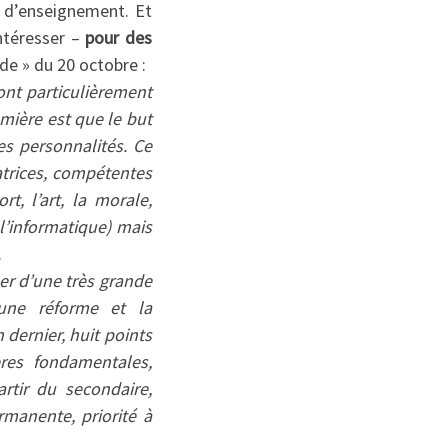
 d’enseignement. Et
intéresser –
pour des
nde » du 20 octobre :
ont particulièrement
mière est que le but
s personnalités. Ce
éatrices, compétentes
t, l’art, la morale,
 l’informatique) mais
.
er d’une très grande
 une réforme et la
dernier, huit points
ères fondamentales,
rtir du secondaire,
rmanente, priorité à