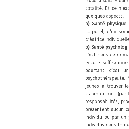
Nous disons « sant
totalité. Et ce n’
quelques aspects.
a) Santé physique
:
corporel, d’un som
créatrice individuelle
b) Santé psycholog
c’est dans ce doma
encore suffisammen
pourtant, c’est 
psychothérapeute. Ma
jeunes à trouver l
traumatismes (par 
responsabilités, pr
présentent aucun ca
individu ou par un 
individus dans toute