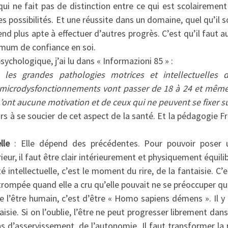
ui ne fait pas de distinction entre ce qui est scolairement
ces possibilités. Et une réussite dans un domaine, quel qu’il so
end plus apte à effectuer d’autres progrès. C’est qu’il faut a
imum de confiance en soi.
sychologique, j’ai lu dans « Informazioni 85 » :
 les grandes pathologies motrices et intellectuelles 
 microdysfonctionnements vont passer de 18 à 24 et même à
n’ont aucune motivation et de ceux qui ne peuvent se fixer su
urs à se soucier de cet aspect de la santé. Et la pédagogie 
lle
: Elle dépend des précédentes. Pour pouvoir poser 
érieur, il faut être clair intérieurement et physiquement équili
é intellectuelle, c’est le moment du rire, de la fantaisie. C’
 trompée quand elle a cru qu’elle pouvait ne se préoccuper 
de l’être humain, c’est d’être « Homo sapiens démens ». Il y
aisie. Si on l’oublie, l’être ne peut progresser librement da
s d’asservissement, de l’autonomie. Il faut transformer la 