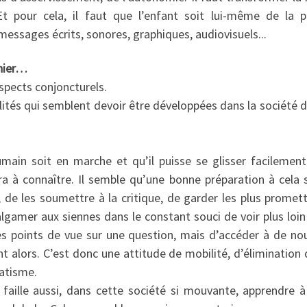
 Et pour cela, il faut que l’enfant soit lui-même de la 
essages écrits, sonores, graphiques, audiovisuels...
’hier…
spects conjoncturels.
lités qui semblent devoir être développées dans la société d
humain soit en marche et qu’il puisse se glisser facilement
ura à connaître. Il semble qu’une bonne préparation à cela s
 de les soumettre à la critique, de garder les plus promett
algamer aux siennes dans le constant souci de voir plus loin
es points de vue sur une question, mais d’accéder à de n
t alors. C’est donc une attitude de mobilité, d’élimination 
atisme.
l faille aussi, dans cette société si mouvante, apprendre 