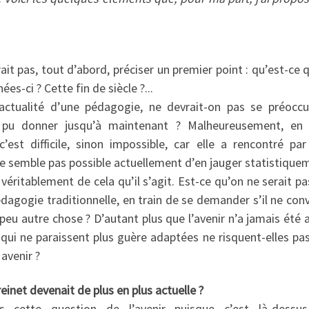
ait pas, tout d’abord, préciser un premier point : qu’est-ce q
ées-ci ? Cette fin de siècle ?...
’actualité d’une pédagogie, ne devrait-on pas se préoccu
 a pu donner jusqu’à maintenant ? Malheureusement, en 
’est difficile, sinon impossible, car elle a rencontré pa
ne semble pas possible actuellement d’en jauger statistiquem
s véritablement de cela qu’il s’agit. Est-ce qu’on ne serait p
édagogie traditionnelle, en train de se demander s’il ne con
u autre chose ? D’autant plus que l’avenir n’a jamais été au
qui ne paraissent plus guère adaptées ne risquent-elles pas
avenir ?
reinet devenait
de plus en plus actuelle ?
 cette question de l’avenir puisque c’est là-dessu