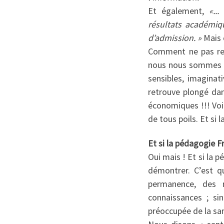
Et également,
«..
résultats académiqu
d’admission. »
Mais c
Comment ne pas retr
nous nous sommes ba
sensibles, imaginativ
retrouve plongé dans
économiques !!! Voi
de tous poils. Et si 
Et si la pédagogie F
Oui mais ! Et si la 
démontrer. C’est q
permanence, des n
connaissances ; sin
préoccupée de la san