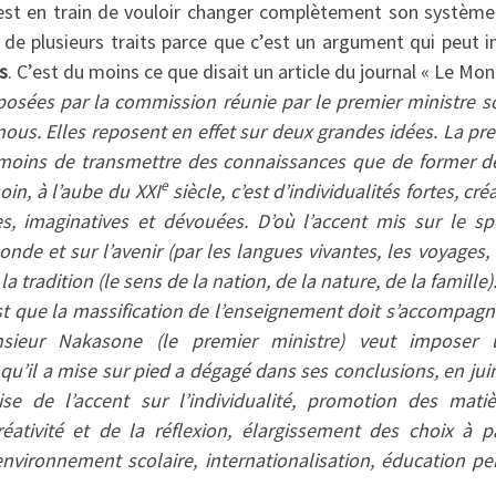
est en train de vouloir changer complètement son système
e de plusieurs traits parce que c’est un argument qui peut 
s
. C’est du moins ce que disait un article du journal « Le Mo
posées par la commission réunie par le premier ministre s
nous. Elles reposent en effet sur deux grandes idées. La pre
 moins de transmettre des connaissances que de former de
e
oin, à l’aube du XXI
siècle, c’est d’individualités fortes, cr
s, imaginatives et dévouées. D’où l’accent mis sur le spor
onde et sur l’avenir (par les langues vivantes, les voyages,
 la tradition (le sens de la nation, de la nature, de la famille)
t que la massification de l’enseignement doit s’accompagn
Monsieur Nakasone (le premier ministre) veut imposer
u’il a mise sur pied a dégagé dans ses conclusions, en juin 
e de l’accent sur l’individualité, promotion des mati
éativité et de la réflexion, élargissement des choix à pa
nvironnement scolaire, internationalisation, éducation pe