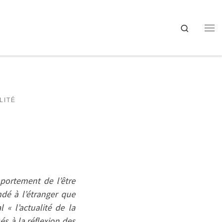
Search
Me
LITÉ
mportement de l’être
dé à l’étranger que
 « l’actualité de la
és à la réflexion des