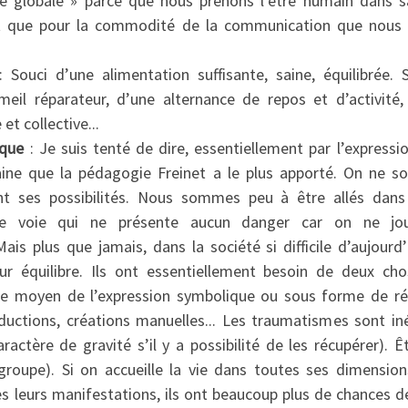
é globale » parce que nous prenons l’être humain dans sa
est que pour la commodité de la communication que nous a
 Souci d’une alimentation suffisante, saine, équilibrée. 
meil réparateur, d’une alternance de repos et d’activité
 et collective...
ique
: Je suis tenté de dire, essentiellement par l’expressio
ine que la pédagogie Freinet a le plus apporté. On ne
t ses possibilités. Nous sommes peu à être allés dans 
une voie qui ne présente aucun danger car on ne jo
is plus que jamais, dans la société si difficile d’aujourd’h
eur équilibre. Ils ont essentiellement besoin de deux cho
le moyen de l’expression symbolique ou sous forme de réal
oductions, créations manuelles... Les traumatismes sont iné
ractère de gravité s’il y a possibilité de les récupérer). Ê
groupe). Si on accueille la vie dans toutes ses dimension
s leurs manifestations, ils ont beaucoup plus de chances de