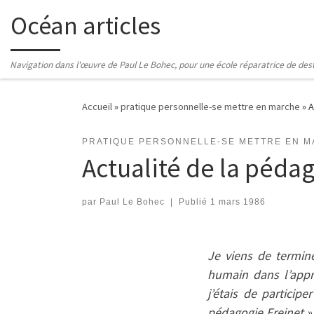
Océan articles
Passer au contenu
Navigation dans l'œuvre de Paul Le Bohec, pour une école réparatrice de des
Accueil
»
pratique personnelle-se mettre en marche
»
A
PRATIQUE PERSONNELLE-SE METTRE EN 
Actualité de la pédag
par
Paul Le Bohec
|
Publié
1 mars 1986
Je viens de termine
humain dans l’appr
j’étais de particip
pédagogie Freinet ».