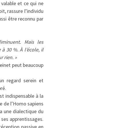
 valable et ce qui ne
it, rassure l’individu
ussi être reconnu par
diminuent. Mais les
 30 %. À l’école, il
r rien. »
Freinet peut beaucoup
un regard serein et
bré.
est indispensable à la
que de l’Homo sapiens
 a une dialectique du
ns ses apprentissages.
réception passive en