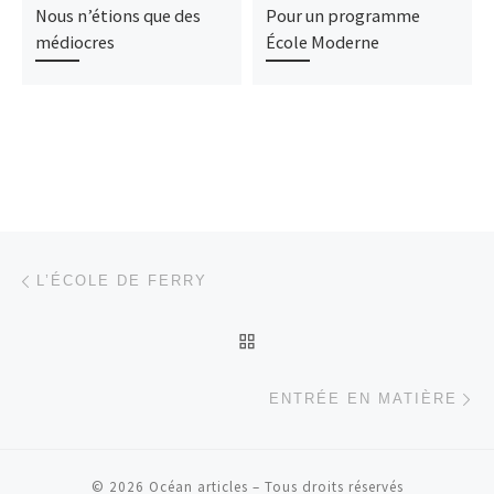
Nous n’étions que des
Pour un programme
médiocres
École Moderne
Parcourir les articles
Article précédent
L’ÉCOLE DE FERRY
RETOUR À LA LISTE DES
Ar
ENTRÉE EN MATIÈRE
© 2026
Océan articles
– Tous droits réservés