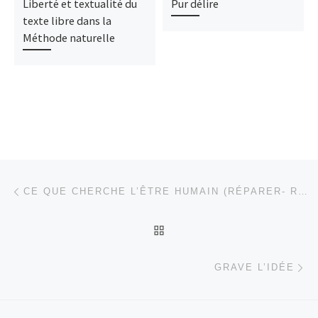
Liberté et textualité du
Pur délire
texte libre dans la
Méthode naturelle
Parcourir les articles
Article précédent
CE QUE CHERCHE L’ÊTRE HUMAIN (RÉPARER- RE-JOUIR)
RETOUR À LA LISTE DES
Ar
GRAVE L’IDÉE