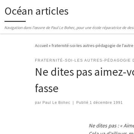
Océan articles
Passer au contenu
Navigation dans l'œuvre de Paul Le Bohec, pour une école réparatrice de des
Accueil
»
fraternité-soi-les autres-pédagogie de l'autre
FRATERNITÉ-SOI-LES AUTRES-PÉDAGOGIE 
Ne dites pas aimez-v
fasse
par
Paul Le Bohec
|
Publié
1 décembre 1991
Ne dites pas : « Aim
Cela va d’ailleurs m