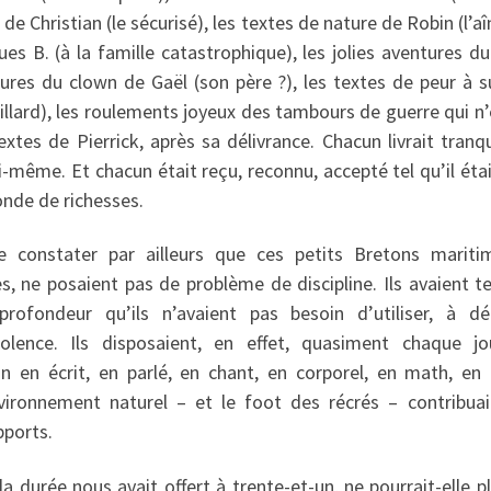
e Christian (le sécurisé), les textes de nature de Robin (l’aî
es B. (à la famille catastrophique), les jolies aventures d
ntures du clown de Gaël (son père ?), les textes de peur à 
illard), les roulements joyeux des tambours de guerre qui n’
extes de Pierrick, après sa délivrance. Chacun livrait tranq
-même. Et chacun était reçu, reconnu, accepté tel qu’il était 
nde de richesses.
e constater par ailleurs que ces petits Bretons mariti
, ne posaient pas de problème de discipline. Ils avaient t
rofondeur qu’ils n’avaient pas besoin d’utiliser, à dé
violence. Ils disposaient, en effet, quasiment chaque j
on en écrit, en parlé, en chant, en corporel, en math, en
vironnement naturel – et le foot des récrés – contribuaie
pports.
 durée nous avait offert à trente-et-un, ne pourrait-elle plu