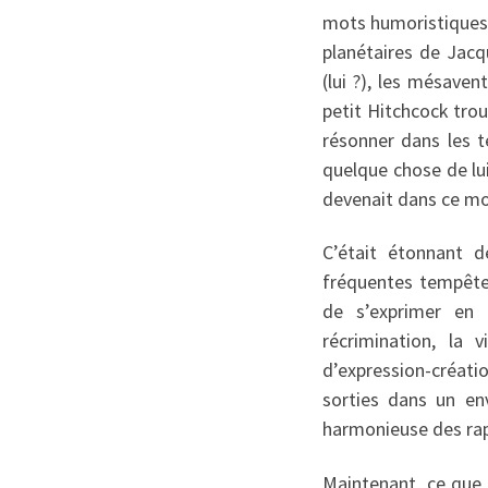
mots humoristiques d
planétaires de Jacqu
(lui ?), les mésave
petit Hitchcock trou
résonner dans les t
quelque chose de lui
devenait dans ce mo
C’était étonnant d
fréquentes tempêtes
de s’exprimer en p
récrimination, la 
d’expression-créati
sorties dans un en
harmonieuse des ra
Maintenant, ce que la