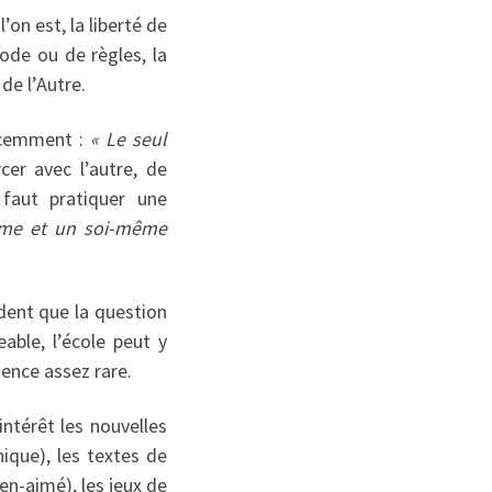
l’on est, la liberté de
ode ou de règles, la
 de l’Autre.
récemment :
« Le seul
r avec l’autre, de
 faut pratiquer une
même et un soi-même
ident que la question
able, l’école peut y
ience assez rare.
intérêt les nouvelles
ique), les textes de
ien-aimé), les jeux de