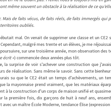
 sont même souvent un obstacle à la réalisation de ce qu’ell
r. Mais de faits vécus, de faits réels, de faits immergés qui 
territoires oubliés.
débutait mal. On venait de supprimer une classe et un CE2 s
 Cependant, malgré mes trente et un élèves, je me réjouissai
oir poursuivre, sur une troisième année, mon observation des
 écrit »
) commencée deux années plus tôt.
re, la surprise de voir s’achever une construction que j’avai
rs de réalisation. Sans même le savoir. Sans cette bienheu
’aurais su que le CE2 était un temps d’achèvements, un t
que la mayonnaise prend vraiment, que les matériaux éparpi
vent à la construction d’un corps de maison unifié et quasimen
r la première fois, dix garçons de huit à neuf ans, ensem
t avec un maître École Moderne, tendance Élise (expression 