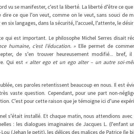
rd vu se manifester, c’est la liberté. La liberté d’être ce que 
 de dire ce que l’on veut, comme on le veut, sans souci de m
en six langages, dans la sécurité, l’accueil, l’attente, le désir
i ce qui est important. Le philosophe Michel Serres disait 
nce humaine, c’est l’éducation. »
Elle permet de commerce
ccepter, de s’en trouver heureusement modifié... bref, il
re. Qui est
« alter ego et un ego alter – un autre soi-
ublée, ces paroles retentissent beaucoup en nous. Il est év
très vaste question. Cependant, pour une part non-néglige
tion. C’est pour cette raison que je témoigne ici d’une expér
el s’était installé. Et chaque matin, nous attendions avec 
elles : les dialogues imaginaires de Jacques L. (l’enfant un
ou (Jehan le petit), les délices des malices de Patrice (le b