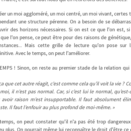
éer un moi aggloméré, un moi centré, un moi vivant, certes 
endant une structure pérenne. On a besoin de se débarrass
rir des horizons nécessaires. Si on est ce que l’on est, si
e que l’on pense, ce peut être pour des raisons de génétique, 
nstances... Mais cette grille de lecture qu’on pose sur
nitive. Avec le temps, on peut l’améliorer.
MPS ! Sinon, on reste au premier stade de la relation qui 
a que cet autre réagit, c’est comme cela qu’il voit la vie ? C
oi, il n’est pas normal. Car, si c’est lui le normal, qu’est-
it avoir raison m’est insupportable. Il faut absolument éli
 juste. Il faut l’enfouir au plus profond de moi-même. »
temps, on peut constater qu’il n’a pas été trop dangereux. 
eu plus. On pourrait même lui reconnaître le droit d’être ce q