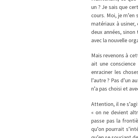
un ? Je sais que cer
cours. Moi, je m’en s
matériaux à usiner,
deux années, sinon t
avec la nouvelle orga
Mais revenons à cette
ait une conscience 
enraciner les chose
l’autre ? Pas d’un au
n’a pas choisi et a
Attention, il ne s’a
« on ne devient alt
passe pas la fronti
qu’on pourrait s’int
qu’en se souciant de