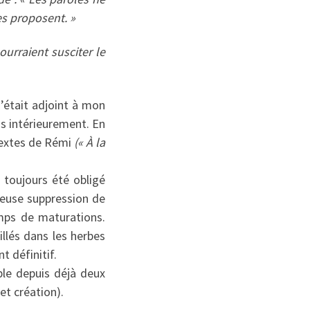
es proposent. »
pourraient susciter le
’était adjoint à mon
s intérieurement. En
 textes de Rémi
(« À la
s toujours été obligé
reuse suppression de
emps de maturations.
llés dans les herbes
t définitif.
ble depuis déjà deux
et création).