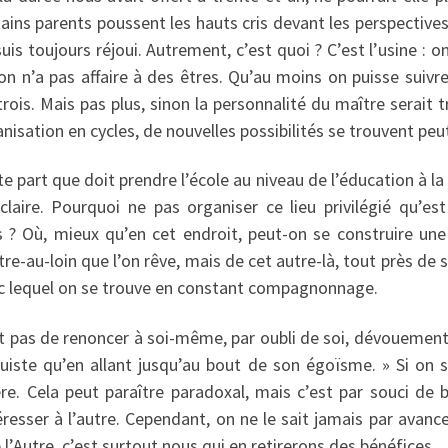
tains parents poussent les hauts cris devant les perspective
uis toujours réjoui. Autrement, c’est quoi ? C’est l’usine : 
 on n’a pas affaire à des êtres. Qu’au moins on puisse suiv
rois. Mais pas plus, sinon la personnalité du maître serait 
nisation en cycles, de nouvelles possibilités se trouvent peut
 part que doit prendre l’école au niveau de l’éducation à la 
claire. Pourquoi ne pas organiser ce lieu privilégié qu’est
s ? Où, mieux qu’en cet endroit, peut-on se construire une
tre-au-loin que l’on rêve, mais de cet autre-là, tout près de s
vec lequel on se trouve en constant compagnonnage.
git pas de renoncer à soi-même, par oubli de soi, dévouement,
ruiste qu’en allant jusqu’au bout de son égoïsme. » Si on s
ère. Cela peut paraître paradoxal, mais c’est par souci de 
éresser à l’autre. Cependant, on ne le sait jamais par avanc
 l’Autre, c’est surtout nous qui en retirerons des bénéfices.