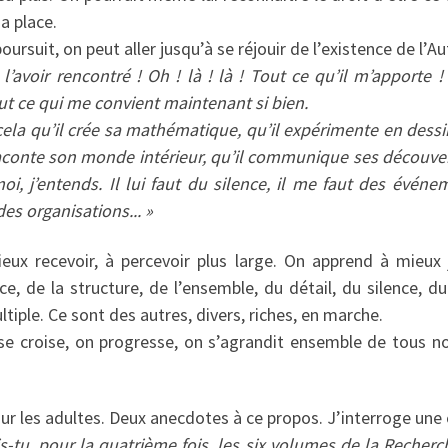
sa place.
oursuit, on peut aller jusqu’à se réjouir de l’existence de l’Au
’avoir rencontré ! Oh ! là ! là ! Tout ce qu’il m’apporte ! 
ut ce qui me convient maintenant si bien.
ela qu’il crée sa mathématique, qu’il expérimente en dessin
raconte son monde intérieur, qu’il communique ses découvert
 moi, j’entends. Il lui faut du silence, il me faut des événe
des organisations... »
eux recevoir, à percevoir plus large. On apprend à mieux 
ce, de la structure, de l’ensemble, du détail, du silence, du 
iple. Ce sont des autres, divers, riches, en marche.
 se croise, on progresse, on s’agrandit ensemble de tous nos
pour les adultes. Deux anecdotes à ce propos. J’interroge une 
is-tu, pour la quatrième fois, les six volumes de la Recherc