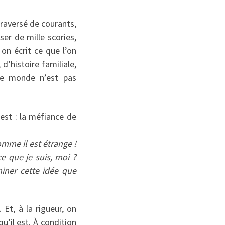
traversé de courants,
er de mille scories,
 on écrit ce que l’on
d’histoire familiale,
 le monde n’est pas
est : la méfiance de
omme il est étrange !
ce que je suis, moi ?
miner cette idée que
Et, à la rigueur, on
u’il est. À condition