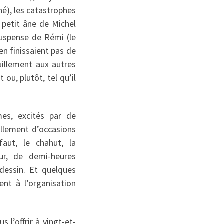
né), les catastrophes
u petit âne de Michel
suspense de Rémi (le
en finissaient pas de
uillement aux autres
ou, plutôt, tel qu’il
mes, excités par de
ellement d’occasions
faut, le chahut, la
our, de demi-heures
 dessin. Et quelques
nt à l’organisation
s l’offrir à vingt-et-