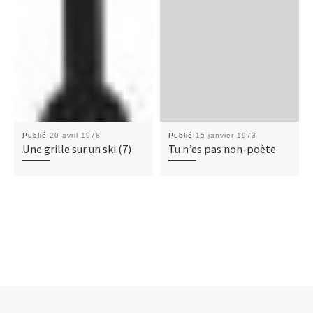
Publié
20 avril 1978
Publié
15 janvier 1973
Une grille sur un ski (7)
Tu n’es pas non-poète
Parcourir les articles
Article précédent