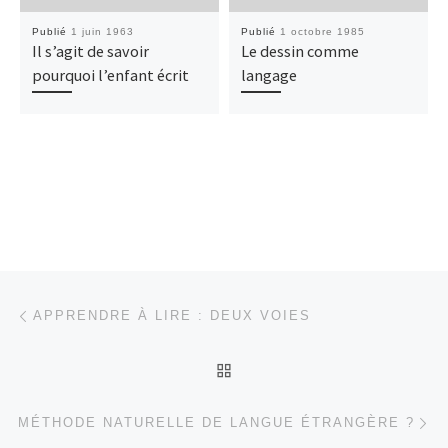
Publié
1 juin 1963
Publié
1 octobre 1985
Il s’agit de savoir
Le dessin comme
pourquoi l’enfant écrit
langage
Parcourir les articles
Article précédent
APPRENDRE À LIRE : DEUX VOIES
RETOUR À LA LISTE DES
Ar
MÉTHODE NATURELLE DE LANGUE ÉTRANGÈRE ?