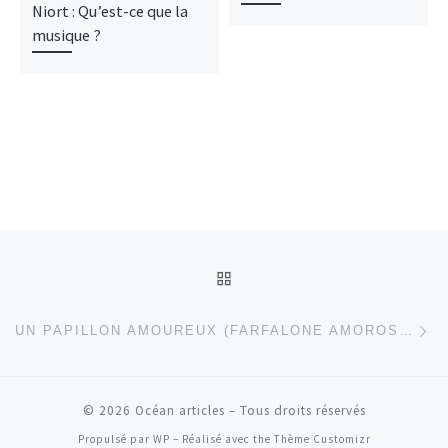
Niort : Qu’est-ce que la
musique ?
Parcourir les articles
RETOUR À LA LISTE DES
Ar
UN PAPILLON AMOUREUX (FARFALONE AMOROSO)
© 2026
Océan articles
– Tous droits réservés
Propulsé par
WP
– Réalisé avec the
Thème Customizr